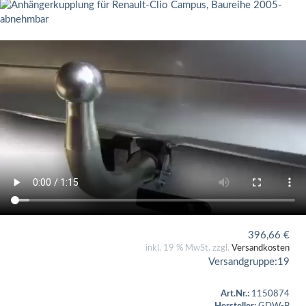
396,66
€
inkl. 19 % MwSt. zzgl.
Versandkosten
Versandgruppe:
19
Art.Nr.:
1150874