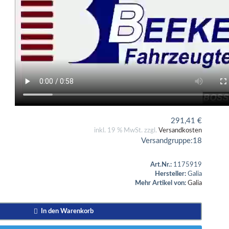
291,41
€
inkl. 19 % MwSt. zzgl.
Versandkosten
Versandgruppe:
18
Art.Nr.:
1175919
Hersteller:
Galia
Mehr Artikel von:
Galia
In den Warenkorb