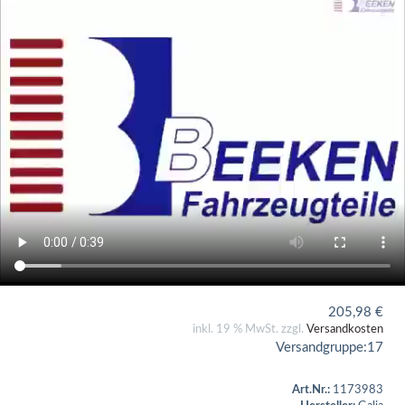
205,98
€
inkl. 19 % MwSt. zzgl.
Versandkosten
Versandgruppe:
17
Art.Nr.:
1173983