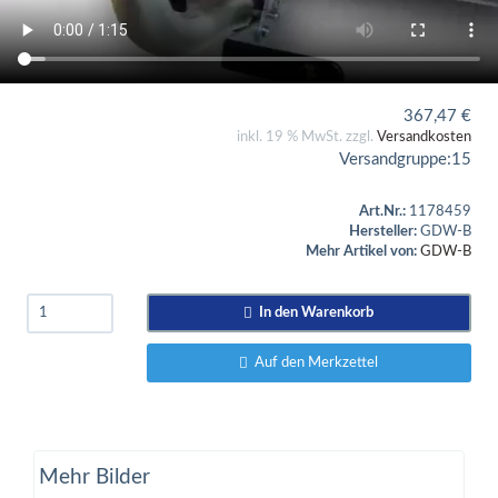
367,47
€
inkl. 19 % MwSt. zzgl.
Versandkosten
Versandgruppe:
15
Art.Nr.:
1178459
Hersteller:
GDW-B
Mehr Artikel von:
GDW-B
In den Warenkorb
Auf den Merkzettel
Mehr Bilder