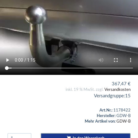
367,47
€
inkl. 19 % MwSt. zzgl.
Versandkosten
Versandgruppe:
15
Art.Nr.:
1178422
Hersteller:
GDW-B
Mehr Artikel von:
GDW-B