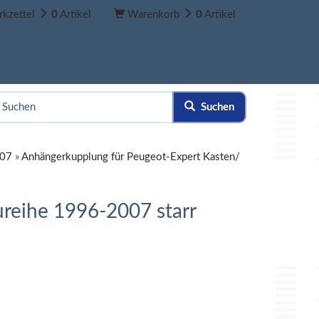
kzettel
0
Artikel
Warenkorb
0
Artikel
Suchen
007
»
Anhängerkupplung für Peugeot-Expert Kasten/
reihe 1996-2007 starr