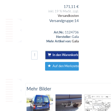
171,11
€
inkl. 19 % MwSt. zzgl.
Versandkosten
Versandgruppe:
14
Art.Nr.:
1124736
Hersteller:
Galia
Mehr Artikel von:
Galia
In den Warenkorb
Auf den Merkzettel
Mehr Bilder