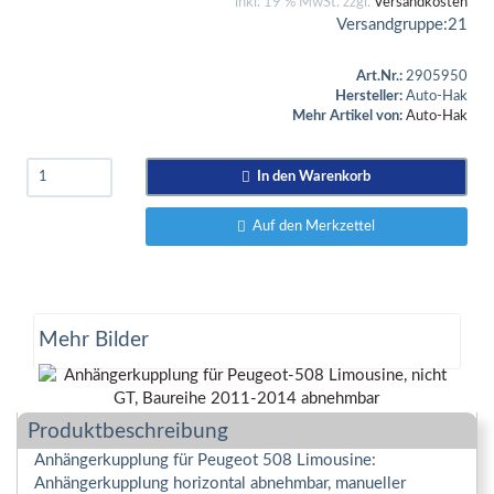
inkl. 19 % MwSt. zzgl.
Versandkosten
Versandgruppe:
21
Art.Nr.:
2905950
Hersteller:
Auto-Hak
Mehr Artikel von:
Auto-Hak
In den Warenkorb
Auf den Merkzettel
Mehr Bilder
Produktbeschreibung
Anhängerkupplung für Peugeot 508 Limousine:
Anhängerkupplung horizontal abnehmbar, manueller