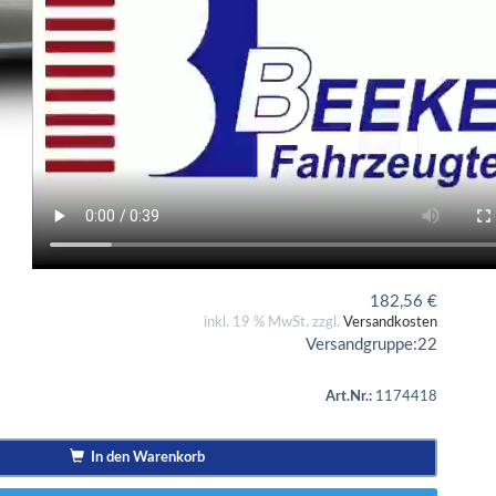
182,56
€
inkl. 19 % MwSt. zzgl.
Versandkosten
Versandgruppe:
22
Art.Nr.:
1174418
In den Warenkorb