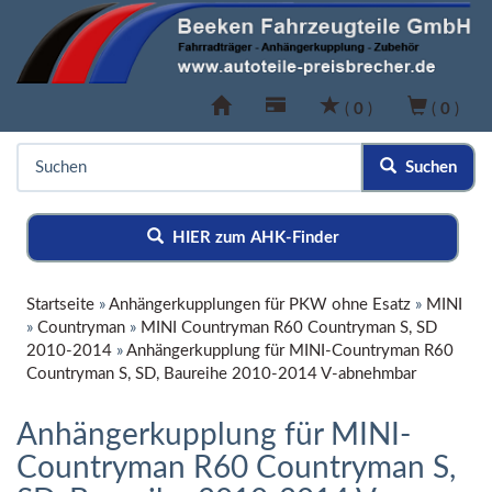
(
0
)
(
0
)
Suchen
HIER zum AHK-Finder
Startseite
»
Anhängerkupplungen für PKW ohne Esatz
»
MINI
»
Countryman
»
MINI Countryman R60 Countryman S, SD
2010-2014
»
Anhängerkupplung für MINI-Countryman R60
Countryman S, SD, Baureihe 2010-2014 V-abnehmbar
Anhängerkupplung für MINI-
Countryman R60 Countryman S,