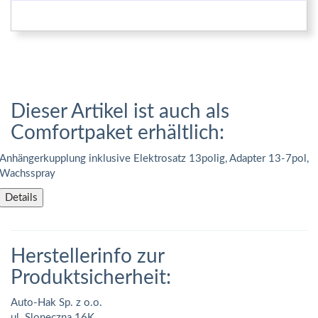
Dieser Artikel ist auch als
Comfortpaket erhältlich:
Anhängerkupplung inklusive Elektrosatz 13polig, Adapter 13-7pol,
Wachsspray
Details
Herstellerinfo zur
Produktsicherheit:
Auto-Hak Sp. z o.o.
ul. Sloneczna 16K