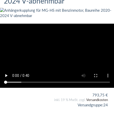
2024 V-abnehmbar
793,75
€
inkl. 19 % MwSt. zzgl.
Versandkosten
Versandgruppe:
24