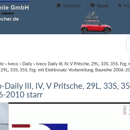
Startseite
Kasse
Mer
tz
»
Iveco
»
Daily
»
Iveco Daily III, IV, V Pritsche, 29L, 33S, 35S, F
e, 29L, 33S, 35S, Fzg. mit Elektrosatz-Vorbereitung, Baureihe 2006-2
ily III, IV, V Pritsche, 29L, 33S, 35
6-2010 starr