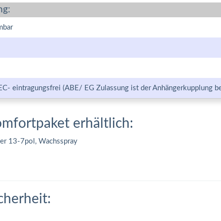
ng:
mbar
EC- eintragungsfrei (ABE/ EG Zulassung ist der Anhängerkupplung be
omfortpaket erhältlich:
ter 13-7pol, Wachsspray
cherheit: