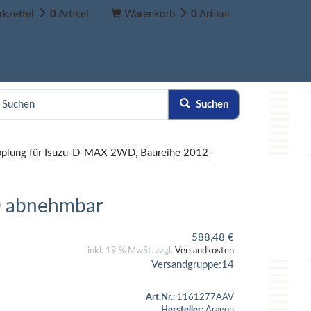
kzettel
0
Artikel
Warenkorb
0
Artikel
Suchen
plung für Isuzu-D-MAX 2WD, Baureihe 2012-
0 abnehmbar
588,48
€
inkl. 19 % MwSt. zzgl.
Versandkosten
Versandgruppe:
14
Art.Nr.:
1161277AAV
Hersteller:
Aragon