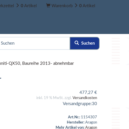
kzettel
0
Artikel
Warenkorb
0
Artikel
Suchen
finiti-QX50, Baureihe 2013- abnehmbar
r
477,27
€
inkl. 19 % MwSt. zzgl.
Versandkosten
Versandgruppe:
30
Art.Nr.:
1154307
Hersteller:
Aragon
Mehr Artikel von:
Aragon