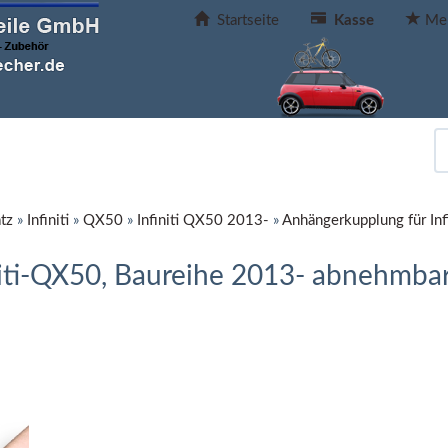
Startseite
Kasse
Mer
tz
»
Infiniti
»
QX50
»
Infiniti QX50 2013-
»
Anhängerkupplung für In
iti-QX50, Baureihe 2013- abnehmba