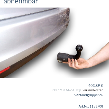
abnehmbar
403,89
€
inkl. 19 % MwSt. zzgl.
Versandkosten
Versandgruppe:
26
Art.Nr.:
1153708