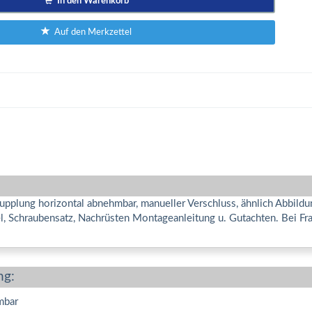
In den Warenkorb
Auf den Merkzettel
pplung horizontal abnehmbar, manueller Verschluss, ähnlich Abbild
gel, Schraubensatz, Nachrüsten Montageanleitung u. Gutachten. Bei 
ng:
mbar