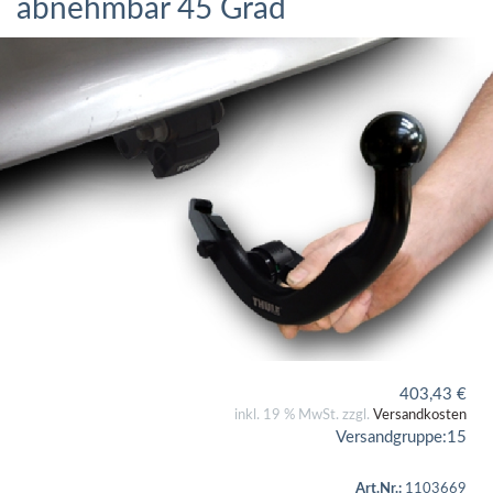
abnehmbar 45 Grad
403,43
€
inkl. 19 % MwSt. zzgl.
Versandkosten
Versandgruppe:
15
Art.Nr.:
1103669