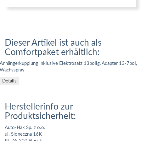
Dieser Artikel ist auch als
Comfortpaket erhältlich:
Anhängerkupplung inklusive Elektrosatz 13polig, Adapter 13-7pol,
Wachsspray
Details
Herstellerinfo zur
Produktsicherheit:
Auto-Hak Sp. z o.o.
ul. Sloneczna 16K
PL 76-200 Slupsk