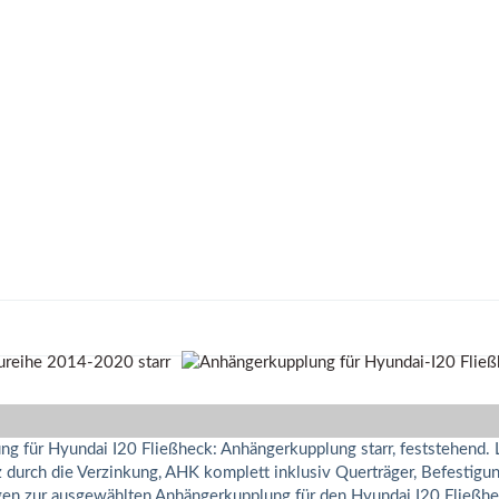
ng für Hyundai I20 Fließheck: Anhängerkupplung starr, feststehend.
urch die Verzinkung, AHK komplett inklusiv Querträger, Befestigun
gen zur ausgewählten Anhängerkupplung für den Hyundai I20 Fließhec