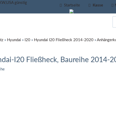
Startseite
Kasse
tz
»
Hyundai
»
I20
»
Hyundai I20 Fließheck 2014-2020
»
Anhängerku
ai-I20 Fließheck, Baureihe 2014-20