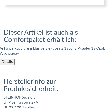
Dieser Artikel ist auch als
Comfortpaket erhältlich:
Anhängerkupplung inklusive Elektrosatz 13polig, Adapter 13-7pol,
Wachsspray
Details
Herstellerinfo zur
Produktsicherheit:
STEINHOF Sp. z o.o.
ul. Przemys?owa 27A
PL-33-100 Tarnَw