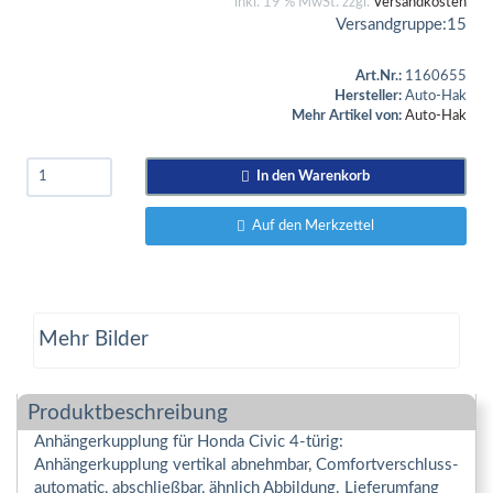
inkl. 19 % MwSt. zzgl.
Versandkosten
Versandgruppe:
15
Art.Nr.:
1160655
Hersteller:
Auto-Hak
Mehr Artikel von:
Auto-Hak
In den Warenkorb
Auf den Merkzettel
Mehr Bilder
Produktbeschreibung
Anhängerkupplung für Honda Civic 4-türig:
Anhängerkupplung vertikal abnehmbar, Comfortverschluss-
automatic, abschließbar, ähnlich Abbildung. Lieferumfang