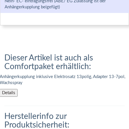
Nein- EC- eintragungsfrei (ABE/ EG Zulassung ist der
Anhängerkupplung beigefügt)
Dieser Artikel ist auch als
Comfortpaket erhältlich:
Anhängerkupplung inklusive Elektrosatz 13polig, Adapter 13-7pol,
Wachsspray
Details
Herstellerinfo zur
Produktsicherheit: