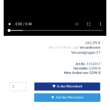
441,99
€
inkl. 19 % MwSt. zzgl.
Versandkosten
Versandgruppe:
17
Art.Nr.:
1152017
Hersteller:
GDW-B
Mehr Artikel von:
GDW-B
In den Warenkorb
Auf den Merkzettel