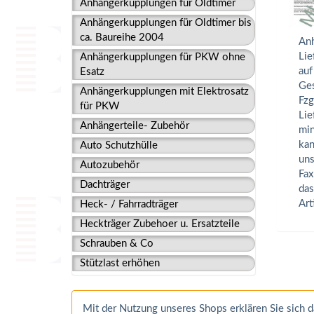
Anhängerkupplungen für Oldtimer
Anhängerkupplungen für Oldtimer bis
ca. Baureihe 2004
Anh
Lie
Anhängerkupplungen für PKW ohne
auf
Esatz
Ges
Anhängerkupplungen mit Elektrosatz
Fzg
für PKW
Lie
Anhängerteile- Zubehör
min
kan
Auto Schutzhülle
uns
Autozubehör
Fax
Dachträger
das
Art
Heck- / Fahrradträger
Heckträger Zubehoer u. Ersatzteile
Schrauben & Co
Stützlast erhöhen
Mit der Nutzung unseres Shops erklären Sie sich