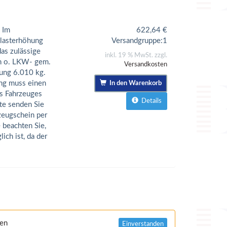
 Im
622,64
€
elasterhöhung
Versandgruppe:
1
as zulässige
inkl. 19 % MwSt. zzgl.
n o. LKW- gem.
Versandkosten
tung 6.010 kg.
ng muss einen
In den Warenkorb
s Fahrzeuges
Details
tte senden Sie
zeugschein per
 beachten Sie,
ch ist, da der
nen
Einverstanden