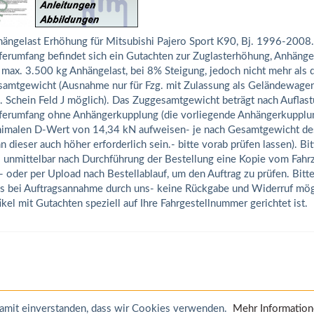
ängelast Erhöhung für Mitsubishi Pajero Sport K90, Bj. 1996-2008.
ferumfang befindet sich ein Gutachten zur Zuglasterhöhung, Anhäng
 max. 3.500 kg Anhängelast, bei 8% Steigung, jedoch nicht mehr als d
amtgewicht (Ausnahme nur für Fzg. mit Zulassung als Geländewage
. Schein Feld J möglich). Das Zuggesamtgewicht beträgt nach Auflas
ferumfang ohne Anhängerkupplung (die vorliegende Anhängerkupplu
imalen D-Wert von 14,34 kN aufweisen- je nach Gesamtgewicht de
n dieser auch höher erforderlich sein.- bitte vorab prüfen lassen). Bi
 unmittelbar nach Durchführung der Bestellung eine Kopie vom Fahr
- oder per Upload nach Bestellablauf, um den Auftrag zu prüfen. Bitte
s bei Auftragsannahme durch uns- keine Rückgabe und Widerruf mögli
ikel mit Gutachten speziell auf Ihre Fahrgestellnummer gerichtet ist.
 damit einverstanden, dass wir Cookies verwenden.
Mehr Informatio