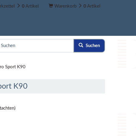
kzettel
0
Artikel
Warenkorb
0
Artikel
Suchen
ero Sport K90
port K90
tachten)