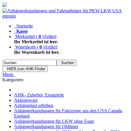
Startseite
Kasse
Merkzettel
(
0
)
Artikel
Ihr Merkzettel ist leer.
Warenkorb
(
0
)
Artikel
Ihr Warenkorb ist leer.
Suchen
HIER zum AHK-Finder
Menü
Kategorien:
AHK- Zubehör, Ersatzteile
Aktionsware
Anhängelast erhöhen
Anhängerkupplungen für Fahrzeuge aus den USA Canada
England
Anhängerkupplungen für LKW ohne Esatz
Anhängerkupplungen für Oldtimer