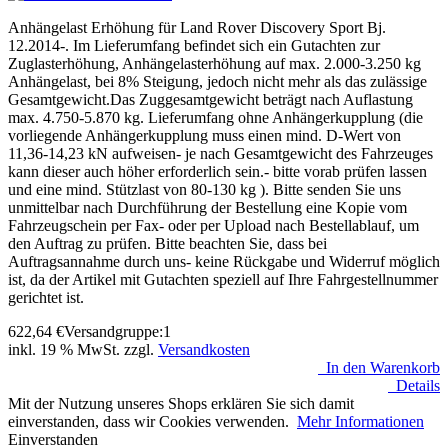
Anhängelast Erhöhung für Land Rover Discovery Sport Bj.
12.2014-. Im Lieferumfang befindet sich ein Gutachten zur
Zuglasterhöhung, Anhängelasterhöhung auf max. 2.000-3.250 kg
Anhängelast, bei 8% Steigung, jedoch nicht mehr als das zulässige
Gesamtgewicht.Das Zuggesamtgewicht beträgt nach Auflastung
max. 4.750-5.870 kg. Lieferumfang ohne Anhängerkupplung (die
vorliegende Anhängerkupplung muss einen mind. D-Wert von
11,36-14,23 kN aufweisen- je nach Gesamtgewicht des Fahrzeuges
kann dieser auch höher erforderlich sein.- bitte vorab prüfen lassen
und eine mind. Stützlast von 80-130 kg ). Bitte senden Sie uns
unmittelbar nach Durchführung der Bestellung eine Kopie vom
Fahrzeugschein per Fax- oder per Upload nach Bestellablauf, um
den Auftrag zu prüfen. Bitte beachten Sie, dass bei
Auftragsannahme durch uns- keine Rückgabe und Widerruf möglich
ist, da der Artikel mit Gutachten speziell auf Ihre Fahrgestellnummer
gerichtet ist.
622,64
€
Versandgruppe:
1
inkl. 19 % MwSt. zzgl.
Versandkosten
In den Warenkorb
Details
Mit der Nutzung unseres Shops erklären Sie sich damit
einverstanden, dass wir Cookies verwenden.
Mehr Informationen
Einverstanden