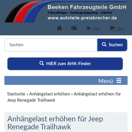
(
0
)
(
0
)
Suchen
HIER zum AHK-Finder
Menü
Startseite
»
Anhängelast erhöhen
»
Anhängelast erhöhen für
Jeep Renegade Trailhawk
Anhängelast erhöhen für Jeep
Renegade Trailhawk