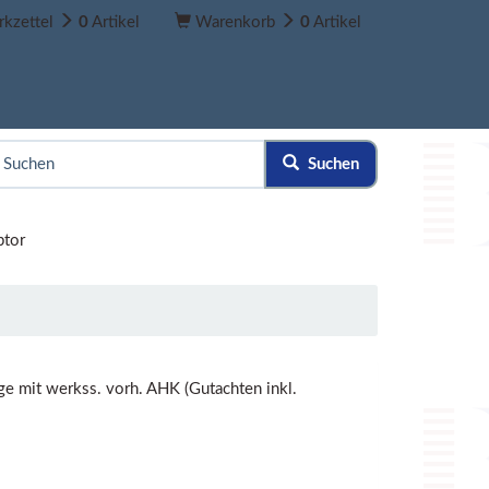
kzettel
0
Artikel
Warenkorb
0
Artikel
Suchen
ptor
e mit werkss. vorh. AHK (Gutachten inkl.