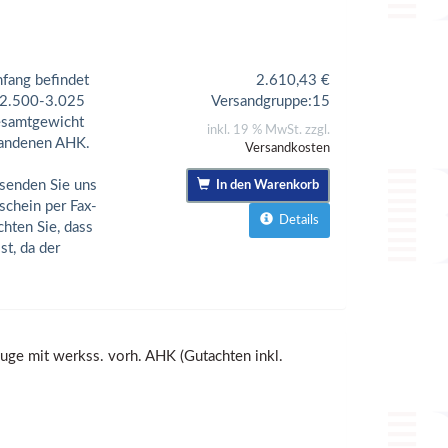
fang befindet
2.610,43
€
. 2.500-3.025
Versandgruppe:
15
Gesamtgewicht
inkl. 19 % MwSt. zzgl.
handenen AHK.
Versandkosten
senden Sie uns
In den Warenkorb
schein per Fax-
Details
chten Sie, dass
t, da der
uge mit werkss. vorh. AHK (Gutachten inkl.