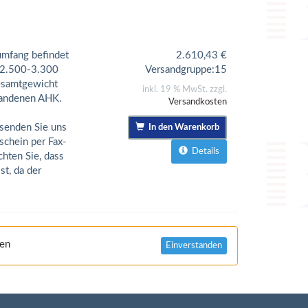
umfang befindet
2.610,43
€
. 2.500-3.300
Versandgruppe:
15
Gesamtgewicht
inkl. 19 % MwSt. zzgl.
handenen AHK.
Versandkosten
senden Sie uns
In den Warenkorb
schein per Fax-
Details
chten Sie, dass
t, da der
nen
Einverstanden