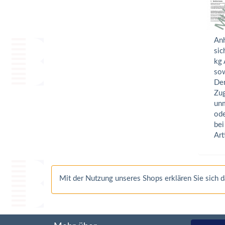
Anh
sic
kg 
sow
Der
Zug
unm
ode
bei
Art
Mit der Nutzung unseres Shops erklären Sie sich