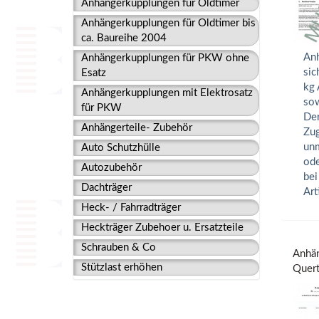
Anhängerkupplungen für Oldtimer
Anhängerkupplungen für Oldtimer bis
ca. Baureihe 2004
Anh
Anhängerkupplungen für PKW ohne
sic
Esatz
kg 
Anhängerkupplungen mit Elektrosatz
sow
für PKW
Der
Anhängerteile- Zubehör
Zug
unm
Auto Schutzhülle
ode
Autozubehör
bei
Dachträger
Art
Heck- / Fahrradträger
Heckträger Zubehoer u. Ersatzteile
Schrauben & Co
Anhän
Stützlast erhöhen
Quert