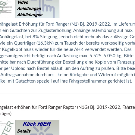
ängelast Erhöhung für Ford Ranger (N1) Bj. 2019-2022. Im Lieferum
h ein Gutachten zur Zuglasterhöhung, Anhängelasterhöhung auf max
Anhängelast, bei 8% Steigung, jedoch nicht mehr als das zulässige 
ie ein Querträger (16,3kN) zum Tausch der bereits werksseitig vor
 Kugelkopf muss wieder für die neue AHK verwendet werden. Das
gesamtgewicht beträgt nach Auflastung max. 5.525-6.050 kg. Bitte 
ittelbar nach Durchführung der Bestellung eine Kopie vom Fahrzeug
r per Upload nach Bestellablauf, um den Auftrag zu prüfen. Bitte bea
 Auftragsannahme durch uns- keine Rückgabe und Widerruf möglich is
ikel mit Gutachten speziell auf Ihre Fahrgestellnummer gerichtet ist.
gelast erhöhen für Ford Ranger Raptor (N1G) Bj. 2019-2022, Fahrze
räger)