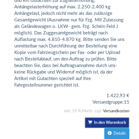
und ein Gutachten zur Zuglasterhöhung,
Anhängelasterhöhung auf max. 2.250-2.400 kg
Anhängelast, jedoch nicht mehr als das zulässige
Gesamtgewicht (Ausnahme nur für Fzg. Mit Zulassung
als Geländewagen o. LKW- gem. Fzg. Schein Feld J
möglich). Das Zuggesamtgewicht beträgt nach
Auflastung max. 4.810-4.870 kg. Bitte senden Sie uns
unmittelbar nach Durchführung der Bestellung eine
Kopie vom Fahrzeugschein per Fax- oder per Upload
nach Bestellablauf, um den Auftrag zu prüfen. Bitte
beachten Sie, dass bei Auftragsannahme durch uns-
keine Rückgabe und Widerruf möglich ist, da der
Artikel mit Gutachten speziell auf Ihre
Fahrgestellnummer gerichtet ist.
1.422,93
€
Versandgruppe:
15
inkl. 19 % MwSt. zzgl.
Versandkosten
In den Warenkorb
Details